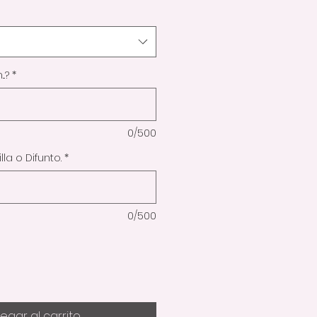
..?
*
0/500
la o Difunto.
*
0/500
egar al carrito