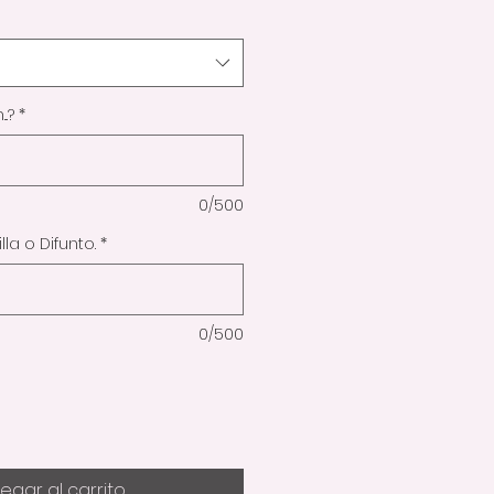
..?
*
0/500
la o Difunto.
*
0/500
egar al carrito