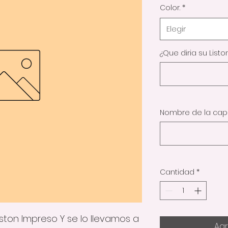
Color.
*
Elegir
¿Que diria su Liston.
Nombre de la capil
Cantidad
*
iston Impreso Y se lo llevamos a
Agr